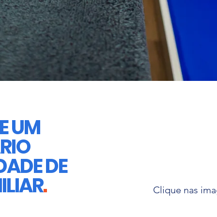
DE UM
RIO
DADE DE
ILIAR
.
Clique nas ima